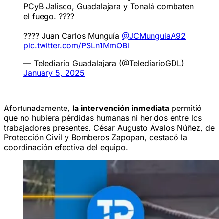
PCyB Jalisco, Guadalajara y Tonalá combaten
el fuego. ????
???? Juan Carlos Munguía
@JCMunguiaA92
pic.twitter.com/PSLn1MmOBi
— Telediario Guadalajara (@TelediarioGDL)
January 5, 2025
Afortunadamente,
la intervención inmediata
permitió
que no hubiera pérdidas humanas ni heridos entre los
trabajadores presentes. César Augusto Ávalos Núñez, de
Protección Civil y Bomberos Zapopan, destacó la
coordinación efectiva del equipo.