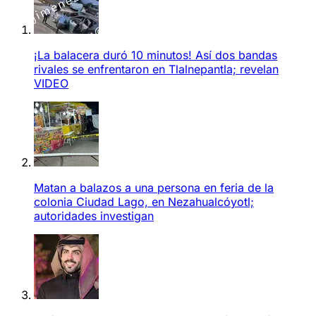
¡La balacera duró 10 minutos! Así dos bandas
rivales se enfrentaron en Tlalnepantla; revelan
VIDEO
Matan a balazos a una persona en feria de la
colonia Ciudad Lago, en Nezahualcóyotl;
autoridades investigan