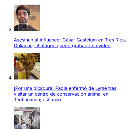
Asesinan al influencer César Gastélum en Tres Ríos,
Culiacán; el ataque quedó grabado en video
¡Por una picadura! Paola enfermó de Lyme tras
visitar un centro de conservación animal en
Teotihuacan; así pasó