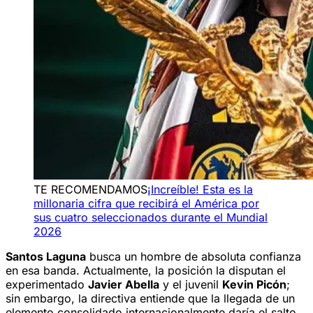
TE RECOMENDAMOS
¡Increíble! Esta es la
millonaria cifra que recibirá el América por
sus cuatro seleccionados durante el Mundial
2026
Santos Laguna
busca un hombre de absoluta confianza
en esa banda. Actualmente, la posición la disputan el
experimentado
Javier Abella
y el juvenil
Kevin Picón
;
sin embargo, la directiva entiende que la llegada de un
elemento consolidado internacionalmente daría el salto