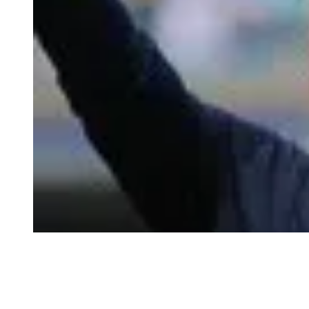
TE RECOMENDAMOS
Jugadores de Pumas
defenderán a Efraín Juárez "hasta la muerte"
¿Cómo ha sido la carrera de