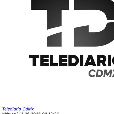
Telediario CdMx
México
/ 13.06.2026 08:18:36