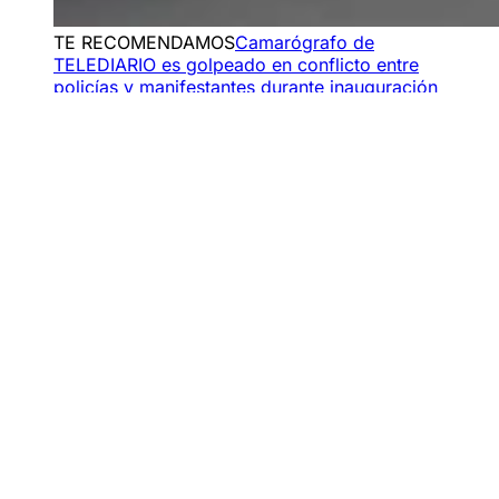
TE RECOMENDAMOS
Camarógrafo de
TELEDIARIO es golpeado en conflicto entre
policías y manifestantes durante inauguración
del Mundial
​​Precio del dólar hoy en los
principales bancos de México
Si vas a comprar o vender dólares este sábado, ten en
cuenta que hoy, 13 de junio, los bancos no operan,
manteniendo los valores del viernes
, por lo que así se
encuentran las ventanillas bancarias:
Banorte: Compra $16.05 / Venta $17.55
BBVA: Compra $16.33 / $Venta $17.46
Banamex: Compra $16.60 / Venta $17.60
Banco Azteca: Compra $16.00 / Venta $17.94
Afirme: Compra $16.30 / Venta $17.80
Para fines de
pagos de obligaciones y trámites
oficiales
, los valores son: