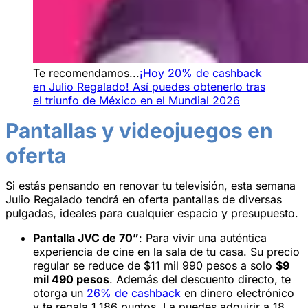
Te recomendamos...
¡Hoy 20% de cashback
en Julio Regalado! Así puedes obtenerlo tras
el triunfo de México en el Mundial 2026
Pantallas y videojuegos en
oferta
Si estás pensando en renovar tu televisión, esta semana
Julio Regalado tendrá en oferta pantallas de diversas
pulgadas, ideales para cualquier espacio y presupuesto.
Pantalla JVC de 70”
: Para vivir una auténtica
experiencia de cine en la sala de tu casa. Su precio
regular se reduce de $11 mil 990 pesos a solo
$9
mil 490 pesos
. Además del descuento directo, te
otorga un
26% de cashback
en dinero electrónico
y te regala 1,186 puntos. La puedes adquirir a 18