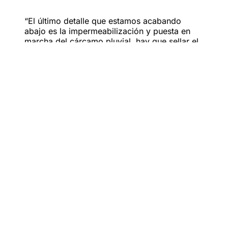
“El último detalle que estamos acabando
abajo es la impermeabilización y puesta en
marcha del cárcamo pluvial, hay que sellar el
cárcamo, poner las bombas en
funcionamiento y el alumbrado público”,
sostuvo.
Al recordar que
pasan 90 mil vehículos al día
que son
desviarles por las laterales y al abrir el desnivel
centralizando los flujos, podrán
continuar los trabajos
en la parte alta con las laterales
con el fin de no
impactar la movilidad en esta vialidad.
Detalló que van
a cambiar los engarces de entradas y
salidas de los puentes El Campesino y Villa Florida
para
acceso a los carriles de aceleración y desaceleración y
la rotonda del Giro Independencia.