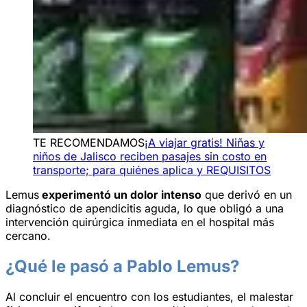
TE RECOMENDAMOS
¡A viajar gratis! Niñas y
niños de Jalisco reciben pasajes sin costo en
transporte; para quiénes aplica y REQUISITOS
Lemus
experimentó un dolor intenso
que derivó en un
diagnóstico de apendicitis aguda, lo que obligó a una
intervención quirúrgica inmediata en el hospital más
cercano.
¿Qué le pasó a Pablo Lemus?
Al concluir el encuentro con los estudiantes, el malestar