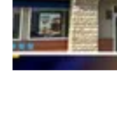
TE RECOMENDAMOS
Inseguridad obliga a
IHOP de Culiacán a cerrar sus puertas
Los reportes policiales indican que el hombre estaba
utilizando el cajero automático, cuando fue agredido por
los presuntos asaltantes, quienes
dispararon en un
ocasión para que soltará el dinero que tenía en su
poder
y le dieron dos cachazos en la cabeza.