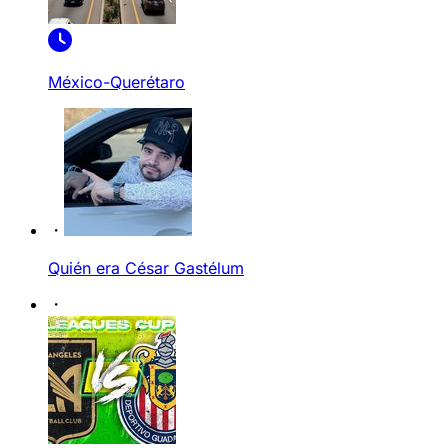
México-Querétaro
Quién era César Gastélum